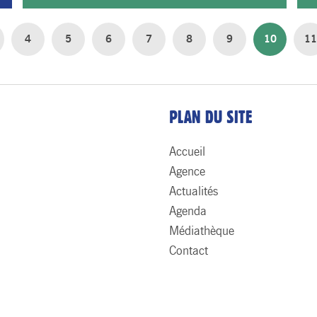
4
5
6
7
8
9
10
11
PLAN DU SITE
Accueil
Agence
Actualités
Agenda
Médiathèque
Contact