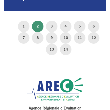
1
2
3
4
5
6
7
8
9
10
11
12
13
14
Agence Régionale d’Évaluation