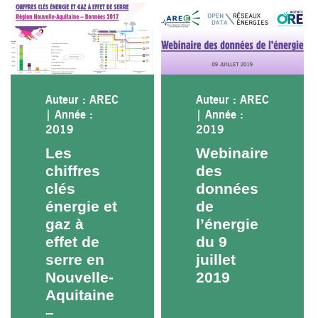
Auteur : AREC
Auteur : AREC
|
Année :
|
Année :
2019
2019
Les
Webinaire
chiffres
des
clés
données
énergie et
de
gaz à
l’énergie
effet de
du 9
serre en
juillet
Nouvelle-
2019
Aquitaine
–