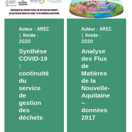
Auteur : AREC
Auteur : AREC
|
Année :
|
Année :
2020
2020
Synthèse
Analyse
COVID-19
des Flux
:
de
continuité
Matières
du
de la
service
Nouvelle-
de
Aquitaine
gestion
–
des
données
déchets
2017