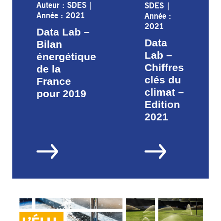
Auteur : SDES
|
SDES
|
Année : 2021
Année :
2021
Data Lab –
Data
Bilan
Lab –
énergétique
Chiffres
de la
clés du
France
climat –
pour 2019
Edition
2021