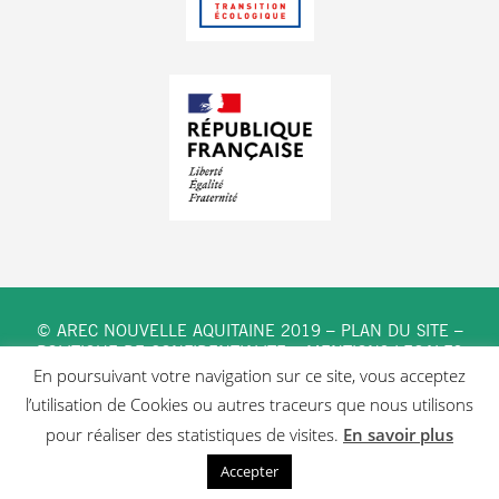
© AREC NOUVELLE AQUITAINE 2019 –
PLAN DU SITE
–
POLITIQUE DE CONFIDENTIALITE
–
MENTIONS LEGALES
En poursuivant votre navigation sur ce site, vous acceptez
l’utilisation de Cookies ou autres traceurs que nous utilisons
pour réaliser des statistiques de visites.
En savoir plus
Button
Button
Accepter