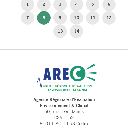
1
2
3
4
5
6
7
8
9
10
11
12
13
14
Agence Régionale d’Évaluation
Environnement & Climat
60, rue Jean Jaurès
CS90452
86011 POITIERS Cedex