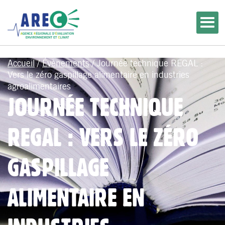
bbbbbbb"
Accueil
/
Évènements
/
Journée technique REGAL :
Vers le zéro gaspillage alimentaire en industries
agroalimentaires
JOURNÉE TECHNIQUE
REGAL : VERS LE ZÉRO
GASPILLAGE
ALIMENTAIRE EN