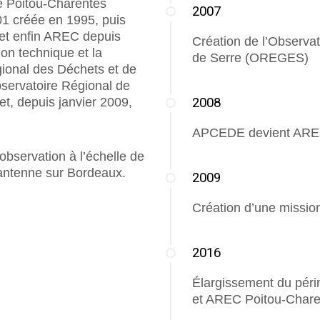
Poitou-Charentes
2007
01 créée en 1995, puis
et enfin AREC depuis
Création de l’Observat
on technique et la
de Serre (OREGES)
gional des Déchets et de
bservatoire Régional de
et, depuis janvier 2009,
2008
APCEDE devient AREC
bservation à l’échelle de
 antenne sur Bordeaux.
2009
Création d’une missio
2016
Élargissement du périm
et AREC Poitou-Chare