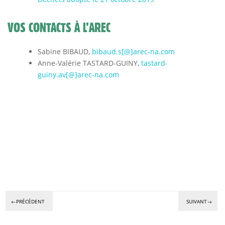
VOS CONTACTS À L’AREC
Sabine BIBAUD,
bibaud.s[@]arec-na.com
Anne-Valérie TASTARD-GUINY,
tastard-
guiny.av[@]arec-na.com
←PRÉCÉDENT
SUIVANT→