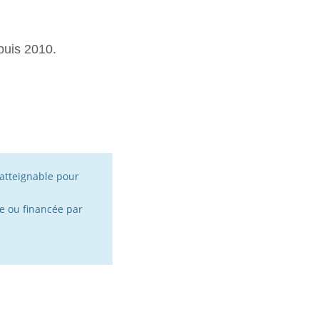
puis 2010.
atteignable pour
e ou financée par