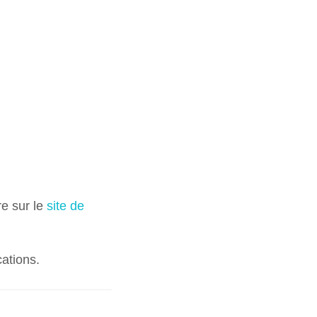
re sur le
site de
cations.