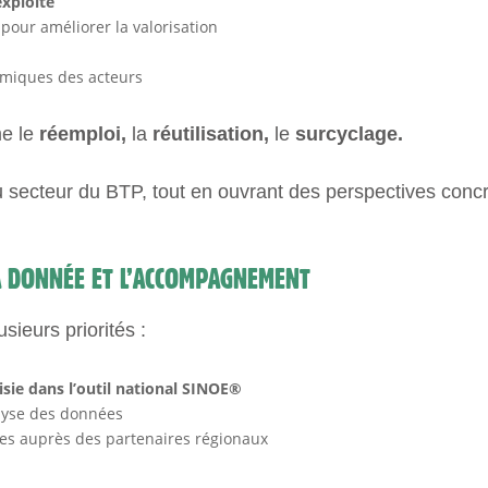
exploité
pour améliorer la valorisation
omiques des acteurs
me le
réemploi,
la
réutilisation,
le
surcyclage.
 du secteur du BTP, tout en ouvrant des perspectives conc
 DONNÉE ET L’ACCOMPAGNEMENT
ieurs priorités :
saisie dans l’outil national SINOE®
alyse des données
ées auprès des partenaires régionaux