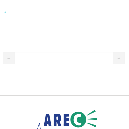
+
←
→