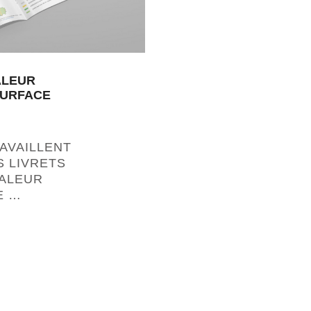
ALEUR
SURFACE
RAVAILLENT
S LIVRETS
HALEUR
E …