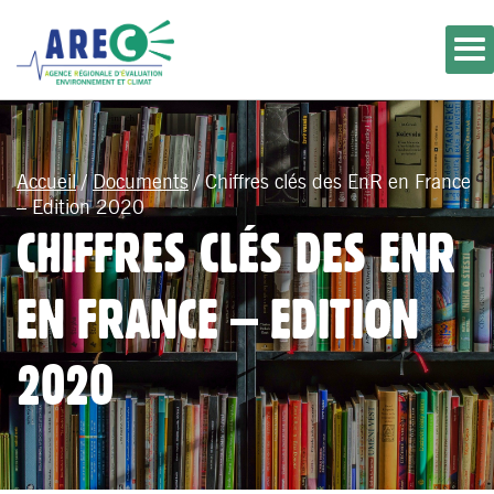
Accueil
/
Documents
/
Chiffres clés des EnR en France
– Edition 2020
CHIFFRES CLÉS DES ENR
EN FRANCE – EDITION
2020