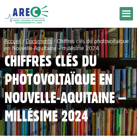
Accueil
/
Documents
/
Chiffres clés du photovoltaïque
en Nouvelle-Aquitaine – millésime 2024
CHIFFRES CLÉS DU
PHOTOVOLTAÏQUE EN
NOUVELLE-AQUITAINE –
MILLÉSIME 2024