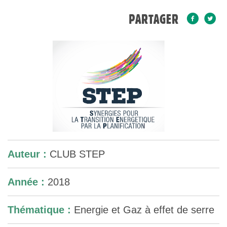
L’ACTION ÉNERGIE-
PARTAGER
CLIMAT N°1BIS – LES
DISPOSITIFS POUR
ACCOMPAGNER LES
COLLECTIVITÉS
TERRITORIALES DANS LA
Auteur :
CLUB STEP
TRANSITION
Année :
2018
ÉNERGÉTIQUE
Thématique :
Energie et Gaz à effet de serre