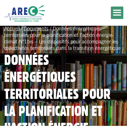
Accueil
/
Documents
/
Données énergétiques
territoriales pour la planification et l’action énergie-
climat N°1bis – Les dispositifs pour accompagner les
collectivités territoriales dans la transition énergétique
DONNÉES
ÉNERGÉTIQUES
TERRITORIALES POUR
LA PLANIFICATION ET