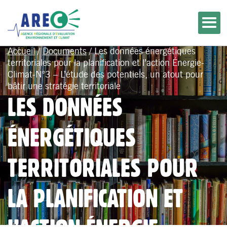
Accueil
/
Documents
/
Les données énergétiques
territoriales pour la planification et l’action Énergie-
Climat-N°3 – L’étude des potentiels, un atout pour
bâtir une stratégie territoriale
LES DONNÉES
ÉNERGÉTIQUES
TERRITORIALES POUR
LA PLANIFICATION ET