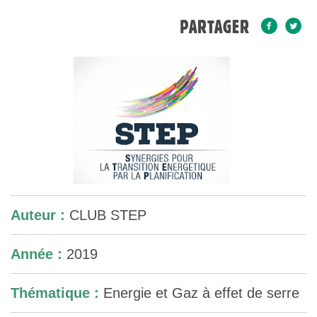
L’ACTION ÉNERGIE-
PARTAGER
CLIMAT-N°3 – L’ÉTUDE
DES POTENTIELS, UN
ATOUT POUR BÂTIR UNE
STRATÉGIE
TERRITORIALE
Auteur :
CLUB STEP
Année :
2019
Thématique :
Energie et Gaz à effet de serre