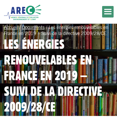
Accueil
/
Documents
/
Les énergies renouvelables en
France en 2019 – Suivi de la directive 2009/28/CE
LES ÉNERGIES
RENOUVELABLES EN
FRANCE EN 2019 –
SUIVI DE LA DIRECTIVE
2009/28/CE