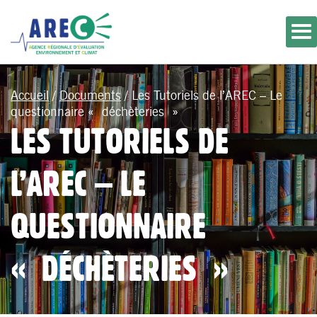
Accueil
/
Documents
/
Les Tutoriels de l’AREC – Le
questionnaire « déchèteries »
LES TUTORIELS DE
L’AREC – LE
QUESTIONNAIRE
« DÉCHÈTERIES »