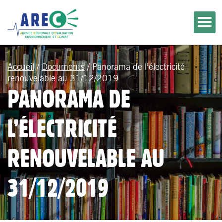
Accueil
/
Documents
/
Panorama de l’électricité
renouvelable au 31/12/2019
PANORAMA DE
L’ÉLECTRICITÉ
RENOUVELABLE AU
31/12/2019