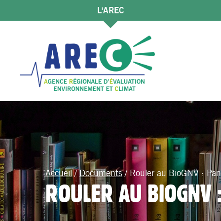
L'AREC
Accueil
/
Documents
/
Rouler au BioGNV : P
ROULER AU BIOGNV 