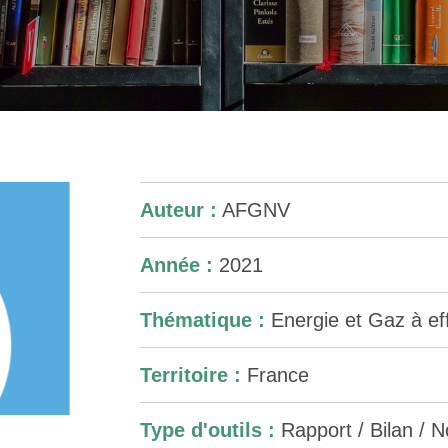
Auteur :
AFGNV
Année :
2021
Thématique :
Energie et Gaz à eff
Territoire :
France
Type d'outils :
Rapport / Bilan / No