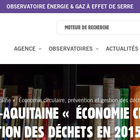
OBSERVATOIRE ÉNERGIE & GAZ À EFFET DE SERRE
AGENCE
OBSERVATOIRES
ACTUALITÉS
aine « Économie circulaire, prévention et gestion des dé
AQUITAINE « ÉCONOMIE C
TION DES DÉCHETS EN 201