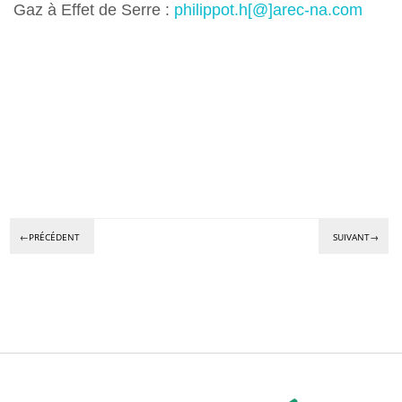
Gaz à Effet de Serre :
philippot.h[@]arec-na.com
←PRÉCÉDENT
SUIVANT→