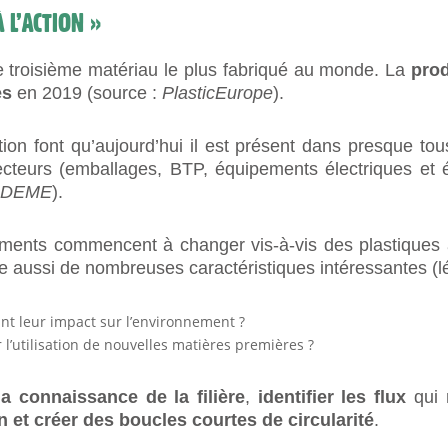
 L’ACTION »
 le troisième matériau le plus fabriqué au monde. La
pro
es
en 2019 (source :
PlasticEurope
).
ion font qu’aujourd’hui il est présent dans presque tou
secteurs (emballages, BTP, équipements électriques e
ADEME
).
ments commencent à changer vis-à-vis des plastiques à 
re aussi de nombreuses caractéristiques intéressantes (lé
ant leur impact sur l’environnement ?
l’utilisation de nouvelles matières premières ?
la connaissance de la filière
,
identifier les flux
qui 
n et créer des boucles courtes de circularité
.