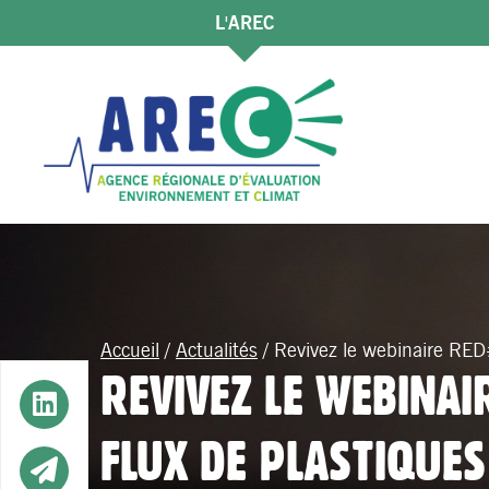
L'AREC
Accueil
/
Actualités
/
Revivez le webinaire RED
REVIVEZ LE WEBINA
Button
FLUX DE PLASTIQUES
Button