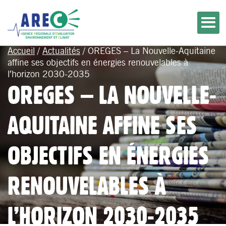
Accueil
/
Actualités
/
OREGES – La Nouvelle-Aquitaine
affine ses objectifs en énergies renouvelables à
l’horizon 2030-2035
OREGES – LA NOUVELLE-
AQUITAINE AFFINE SES
OBJECTIFS EN ÉNERGIES
RENOUVELABLES À
L’HORIZON 2030-2035