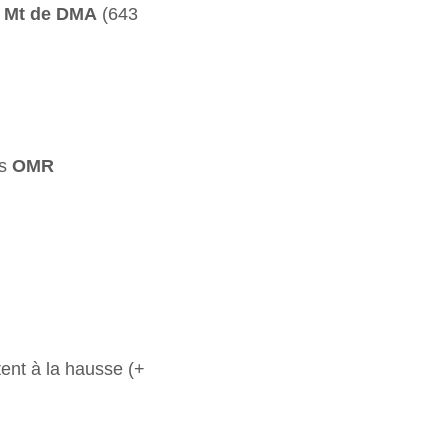
8 Mt de DMA
(643
es
OMR
ent à la hausse (+