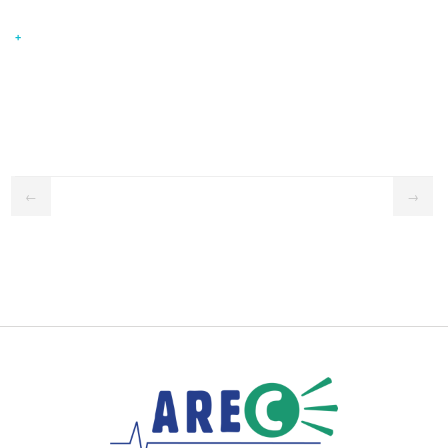
+
←
→