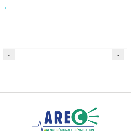
+
←
→