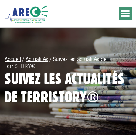
Accueil
/
Actualités
/
Suivez les actualités de
TerriSTORY®
SUIVEZ LES ACTUALITÉS
DE TERRISTORY®