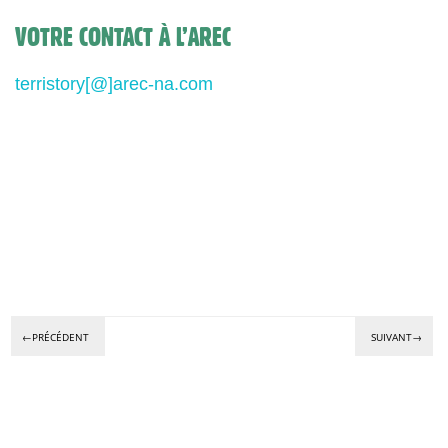
VOTRE CONTACT À L’AREC
terristory[@]arec-na.com
←PRÉCÉDENT
SUIVANT→