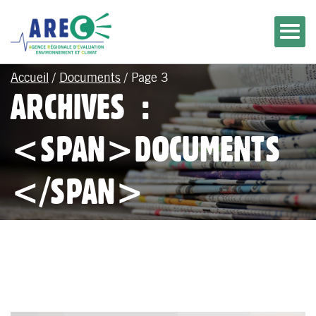
Accueil
/
Documents
/
Page 3
ARCHIVES :
<SPAN>DOCUMENTS
</SPAN>