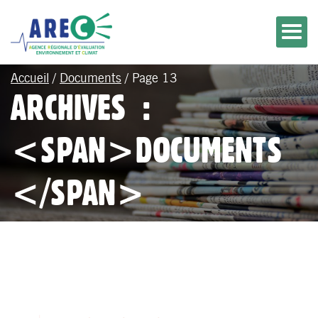
Accueil
/
Documents
/
Page 13
ARCHIVES :
<SPAN>DOCUMENTS
</SPAN>