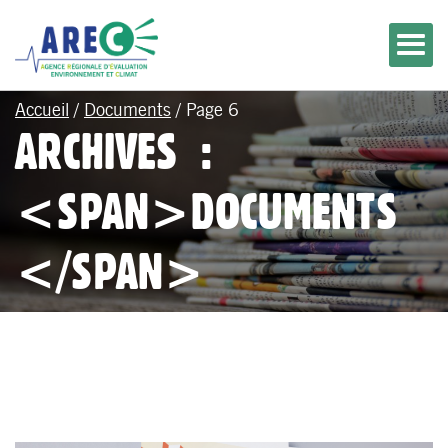
Accueil
/
Documents
/
Page 6
ARCHIVES :
<SPAN>DOCUMENTS
</SPAN>