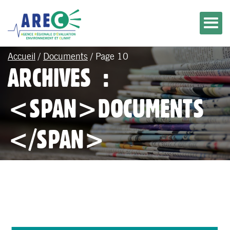
Accueil
/
Documents
/
Page 10
ARCHIVES :
<SPAN>DOCUMENTS
</SPAN>