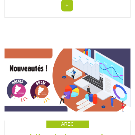
+
AREC