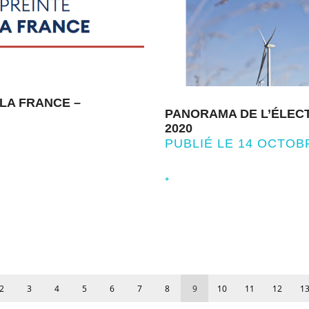
LA FRANCE –
PANORAMA DE L’ÉLECT
2020
PUBLIÉ LE 14 OCTOB
+
2
3
4
5
6
7
8
9
10
11
12
1