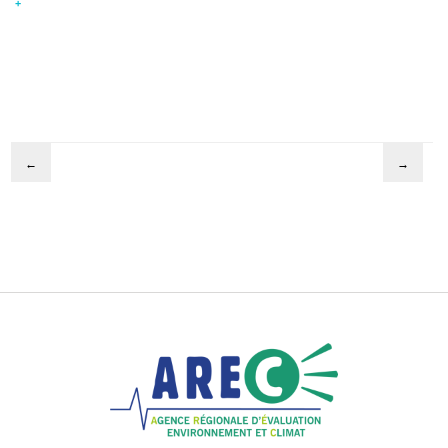
+
←
→