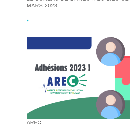
MARS 2023…
+
AREC