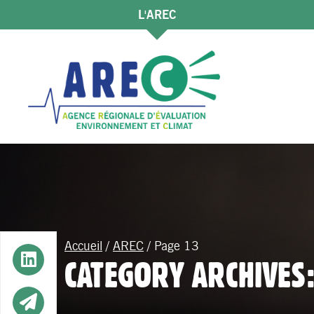
L'AREC
Accueil
/
AREC
/
Page 13
Button
CATEGORY ARCHIVES:
Button