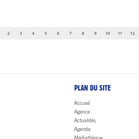
2
3
4
5
6
7
8
9
10
11
12
PLAN DU SITE
Accueil
Agence
Actualités
Agenda
Médiathèque